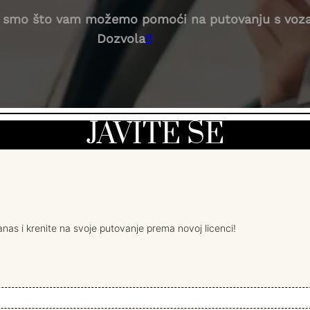
eni smo što vam možemo pomoći na putovanju s vo
Dozvola
!
!
JAVITE SE
as i krenite na svoje putovanje prema novoj licenci!