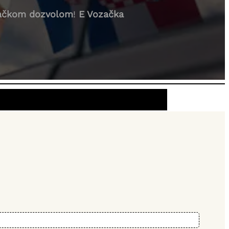
začkom dozvolom
!
E Vozačka