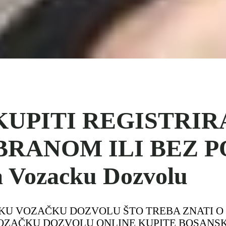
KUPITI REGISTRI
BRANOM ILI BEZ 
a Vozacku Dozvolu
RVATSKU VOZAČKU DOZVOLU ŠTO TREBA ZNATI
 VOZAČKU DOZVOLU ONLINE KUPITE BOSAN