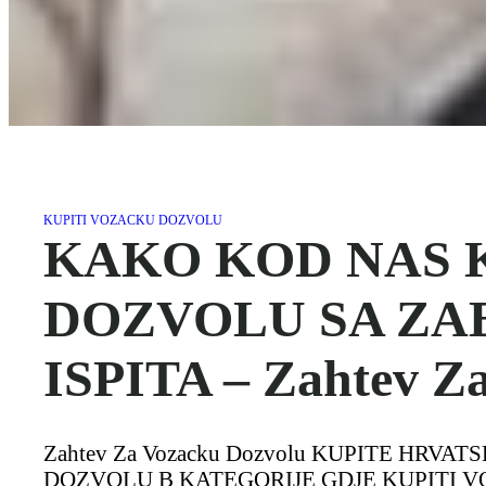
KUPITI VOZACKU DOZVOLU
KAKO KOD NAS 
DOZVOLU SA ZA
ISPITA – Zahtev Z
Zahtev Za Vozacku Dozvolu KUPITE H
DOZVOLU B KATEGORIJE GDJE KUPITI